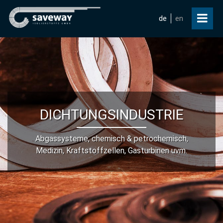
de
en
DICHTUNGSINDUSTRIE
Abgassysteme, chemisch & petrochemisch,
Medizin, Kraftstoffzellen, Gasturbinen uvm.