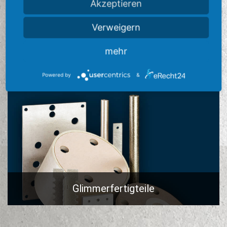
Akzeptieren
Glimmerfertigteile
Verweigern
mehr
Powered by
&
Glimmerfertigteile